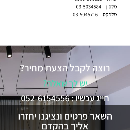
טלפון – 03-5034584
טלפקס – 03-5045716
רוצה לקבל הצעת מחיר?
יש לך שאלה?
חייג עכשיו : 052-6154556
השאר פרטים ונציגנו יחזרו
אליך בהקדם