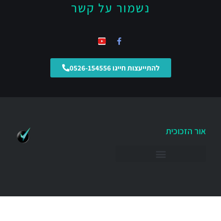
נשמור על קשר
להתייעצות חייגו 0526-154556
אור הזכוכית
מחיצות ודלתות זכוכית למשרד