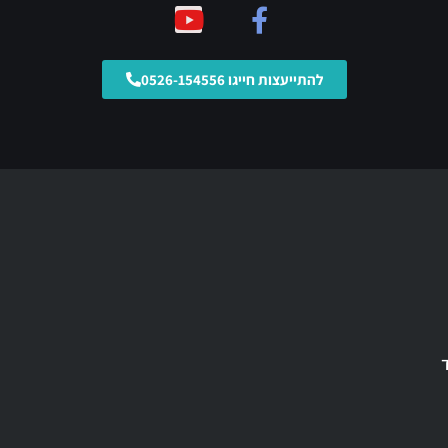
להתייעצות חייגו 0526-154556