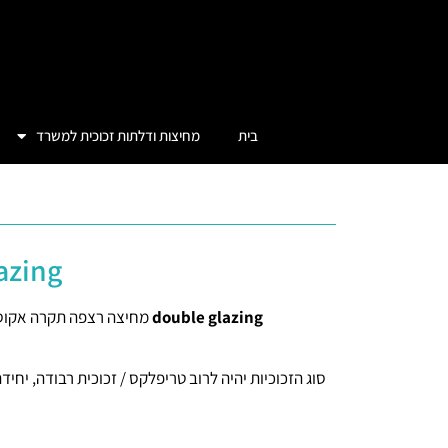
בית
מחיצות ודלתות זכוכית למשרד
double glazing
double glazing
מחיצה רצפה תקרה אקוסטית FTC הבנויה משתי יחידות זכוכית מורכבות במקביל עם רווח של אוויר ביניהם בתוך פרופילי 
סוג הזכוכיות יהיה לרוב טריפלקס / זכוכית רבודה, יחידת זכוכית 