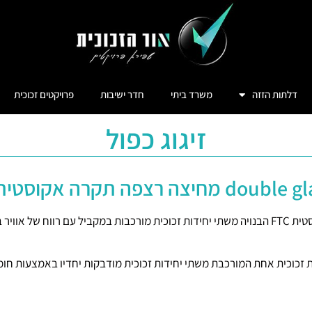
דלתות הזזה
משרד ביתי
חדר ישיבות
פרויקטים זכוכית
זיגוג כפול
 מחיצה רצפה תקרה אקוסטית FTC
אלומיניום עליון תחתון.
אחת המורכבת משתי יחידות זכוכית מודבקות יחדיו באמצעות חומר פולימרי שנקרא P.V.B. (קיש