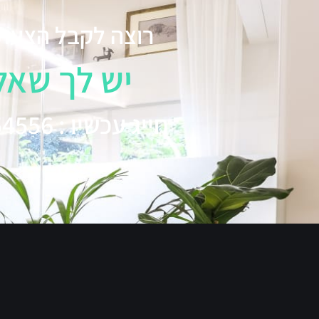
רוצה לקבל הצעת
יש לך שאל
חייג עכשיו : 052-6154556